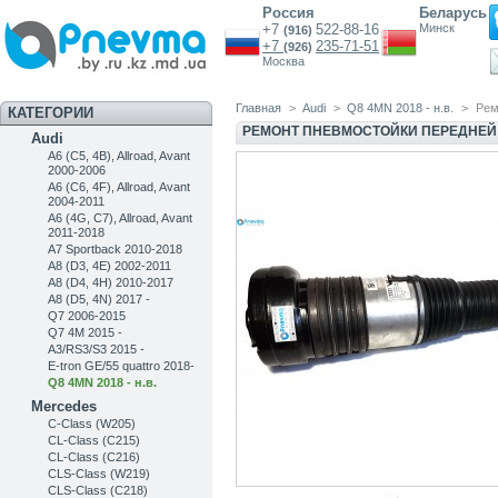
Россия
Беларусь
+7
522-88-16
Минск
(916)
+7
235-71-51
(926)
Москва
Главная
>
Audi
>
Q8 4MN 2018 - н.в.
>
Рем
КАТЕГОРИИ
РЕМОНТ ПНЕВМОСТОЙКИ ПЕРЕДНЕЙ 
Audi
A6 (C5, 4B), Allroad, Avant
2000-2006
A6 (C6, 4F), Allroad, Avant
2004-2011
A6 (4G, C7), Allroad, Avant
2011-2018
A7 Sportback 2010-2018
A8 (D3, 4E) 2002-2011
A8 (D4, 4H) 2010-2017
A8 (D5, 4N) 2017 -
Q7 2006-2015
Q7 4M 2015 -
A3/RS3/S3 2015 -
E-tron GE/55 quattro 2018-
Q8 4MN 2018 - н.в.
Mercedes
C-Class (W205)
CL-Class (C215)
CL-Class (C216)
CLS-Class (W219)
CLS-Class (C218)