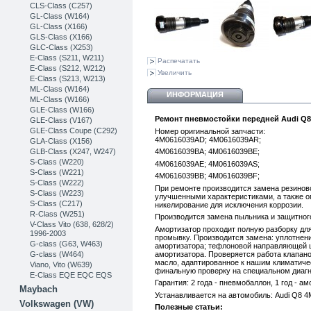
CLS-Class (C257)
GL-Class (W164)
GL-Class (X166)
GLS-Class (X166)
GLC-Class (X253)
Е-Class (S211, W211)
Распечатать
E-Class (S212, W212)
Увеличить
E-Class (S213, W213)
ML-Class (W164)
ИНФОРМАЦИЯ
ML-Class (W166)
GLE-Class (W166)
Ремонт пневмостойки передней Audi Q8
GLE-Class (V167)
GLE-Class Coupe (C292)
Номер оригинальной запчасти:
4M0616039AD;
4M0616039AR;
GLA-Class (X156)
GLB-Class (X247, W247)
4M0616039BA;
4M0616039BE;
S-Class (W220)
4M0616039AE;
4M0616039AS;
S-Class (W221)
4M0616039BB; 4M0616039BF;
S-Class (W222)
При ремонте производится замена резиново
S-Class (W223)
улучшенными характеристиками , а также
S-Class (C217)
никелирование для исключения коррозии .
R-Class (W251)
Производится замена пыльника и защитного
V-Class Vito (638, 628/2)
Амортизатор проходит полную разборку для
1996-2003
промывку. Производится замена: уплотнени
G-class (G63, W463)
амортизатора; тефлоновой направляющей ш
G-class (W464)
амортизатора. Проверяется работа клапан
масло, адаптированное к нашим климатиче
Viano, Vito (W639)
финальную проверку на специальном диаг
E-Class EQE EQC EQS
Гарантия: 2 года
- пневмобаллон, 1 год - ам
Maybach
Устанавливается на автомобиль:
Audi Q8 
Volkswagen (VW)
Полезные статьи: