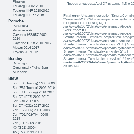
Phaeton
Пневомоподвеска Audi Q7 (модель 4M) с 2
Touareg I 2002-2010
Touareg II NF 2010-2018
Touareg III CR7 2018 -
Fatal error
: Uncaught exception 'SmartyCompiler
"/var/www/h20072/data/www/pnevma.by/themes/pres
Porsche
misspelled literal closing tag' in
Panamera
/var/www/h20072/data/www/pnevma.by/tools/sma
Stack trace: #0
Panamera 971
/var/www/h20072/data/www/pnevma.by/tools/smar
Cayenne 955/957 2002-
Smarty_Internal_TemplateCompilerBase->trigger_t
2010
/var/www/h20072/data/www/pnevma.by/tools/smar
Cayenne II 958 2010-2017
Smarty_Internal_Templatelexer->yy_r3_11(Array
Macan 2014-2017
/var/www/h20072/data/www/pnevma.by/tools/smar
Smarty_Internal_Templatelexer->yylex3() #3
Taycan 2019- н.в.
/var/www/h20072/data/www/pnevma.by/tools/smar
Bentley
Smarty_Internal_Templatelexer->yylex() #4 /va
/var/www/h20072/data/www/pnevma.by/tools/
Bentayga
on line
431
Continental / Flying Spur
Mulsanne
BMW
5er (E39 Touring) 1995-2003
5er (E61 Touring) 2002-2010
5er (F11 Touring) 2010-2016
5er GT (F07) 2009-2017
5er G30 2017-н.в.
6er GT (G32) 2017-2020
7er (E65/E66) 2001-2008
7er (F01/F02/F04) 2008-
2015
7er (G11/G12) 2015 -
X3 (G01) 2003-
X5 (E53) 1999-2007