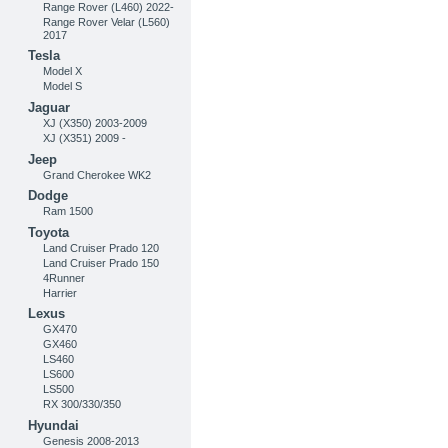
Range Rover (L460) 2022-
Range Rover Velar (L560)
2017
Tesla
Model X
Model S
Jaguar
XJ (X350) 2003-2009
XJ (X351) 2009 -
Jeep
Grand Cherokee WK2
Dodge
Ram 1500
Toyota
Land Cruiser Prado 120
Land Cruiser Prado 150
4Runner
Harrier
Lexus
GX470
GX460
LS460
LS600
LS500
RX 300/330/350
Hyundai
Genesis 2008-2013