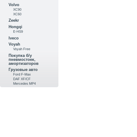
Volvo
XC90
XC60
Zeekr
Hongqi
E-HS9
Iveco
Voyah
Voyah Free
Покупка б/у
пневмостоек,
амортизаторов
Грузовые авто
Ford F-Max
DAF XF/CF
Mercedes MP4