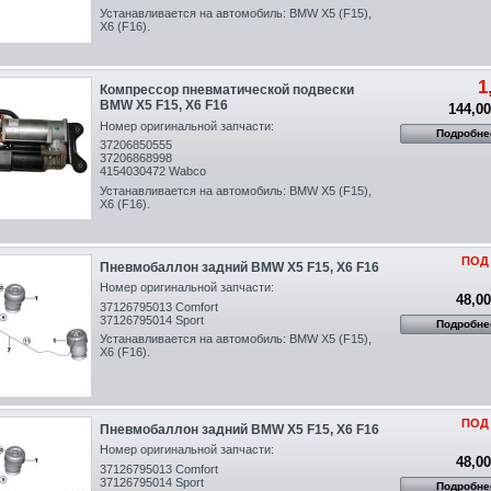
Устанавливается на автомобиль: BMW X5 (F15),
X6 (F16).
1
Компрессор пневматической подвески
BMW X5 F15, X6 F16
144,00
Номер оригинальной запчасти:
Подробне
37206850555
37206868998
4154030472 Wabco
Устанавливается на автомобиль: BMW X5 (F15),
X6 (F16).
ПОД
Пневмобаллон задний BMW X5 F15, X6 F16
Номер оригинальной запчасти:
48,00
37126795013 Comfort
37126795014 Sport
Подробне
Устанавливается на автомобиль: BMW X5 (F15),
X6 (F16)
.
ПОД
Пневмобаллон задний BMW X5 F15, X6 F16
Номер оригинальной запчасти:
48,00
37126795013 Comfort
37126795014 Sport
Подробне