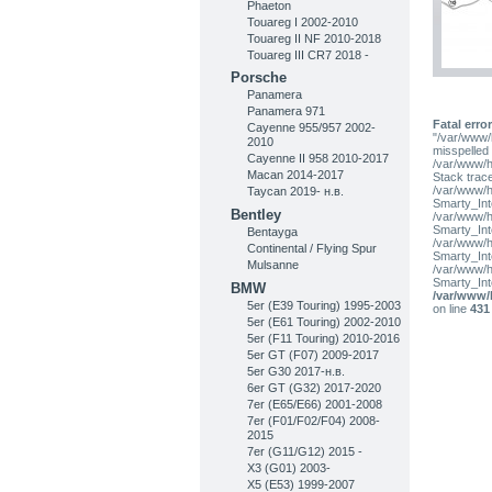
Phaeton
Touareg I 2002-2010
Touareg II NF 2010-2018
Touareg III CR7 2018 -
Porsche
Panamera
Panamera 971
Fatal error
Cayenne 955/957 2002-
"/var/www/
2010
misspelled l
Cayenne II 958 2010-2017
/var/www/h
Macan 2014-2017
Stack trac
/var/www/h
Taycan 2019- н.в.
Smarty_Int
Bentley
/var/www/h
Smarty_Int
Bentayga
/var/www/h
Continental / Flying Spur
Smarty_Int
Mulsanne
/var/www/h
Smarty_Int
BMW
/var/www/
5er (E39 Touring) 1995-2003
on line
431
5er (E61 Touring) 2002-2010
5er (F11 Touring) 2010-2016
5er GT (F07) 2009-2017
5er G30 2017-н.в.
6er GT (G32) 2017-2020
7er (E65/E66) 2001-2008
7er (F01/F02/F04) 2008-
2015
7er (G11/G12) 2015 -
X3 (G01) 2003-
X5 (E53) 1999-2007