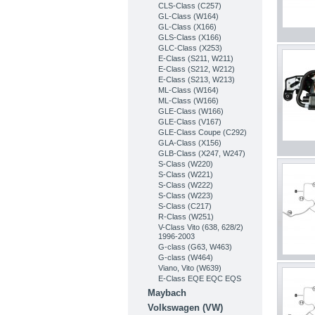
CLS-Class (C257)
GL-Class (W164)
GL-Class (X166)
GLS-Class (X166)
GLC-Class (X253)
Е-Class (S211, W211)
E-Class (S212, W212)
E-Class (S213, W213)
ML-Class (W164)
ML-Class (W166)
GLE-Class (W166)
GLE-Class (V167)
GLE-Class Coupe (C292)
GLA-Class (X156)
GLB-Class (X247, W247)
S-Class (W220)
S-Class (W221)
S-Class (W222)
S-Class (W223)
S-Class (C217)
R-Class (W251)
V-Class Vito (638, 628/2)
1996-2003
G-class (G63, W463)
G-class (W464)
Viano, Vito (W639)
E-Class EQE EQC EQS
Maybach
Volkswagen (VW)