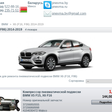
сия
Беларусь
pnevma.by
522-88-16
Минск
pnevma.ru
916)
235-71-51
e-mail
926)
pnevma.by@gmail.com
ва
BMW
>
X6 (F16, F86) 2014-2019
 F86) 2014-2019
4 товара
и для ремонта пневматической подвески BMW X6 (F16, F86)
Сортировка
1
Компрессор пневматической подвески
BMW X5 F15, X6 F16
144,00
Номер оригинальной запчасти:
Подробне
37206850555
37206868998
4154030472 Wabco