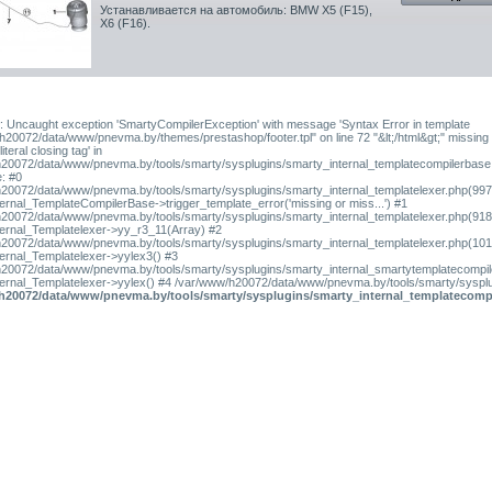
Устанавливается на автомобиль: BMW X5 (F15),
X6 (F16)
.
: Uncaught exception 'SmartyCompilerException' with message 'Syntax Error in template
h20072/data/www/pnevma.by/themes/prestashop/footer.tpl" on line 72 "&lt;/html&gt;" missing
iteral closing tag' in
20072/data/www/pnevma.by/tools/smarty/sysplugins/smarty_internal_templatecompilerbase
e: #0
20072/data/www/pnevma.by/tools/smarty/sysplugins/smarty_internal_templatelexer.php(997
ernal_TemplateCompilerBase->trigger_template_error('missing or miss...') #1
20072/data/www/pnevma.by/tools/smarty/sysplugins/smarty_internal_templatelexer.php(918
ernal_Templatelexer->yy_r3_11(Array) #2
20072/data/www/pnevma.by/tools/smarty/sysplugins/smarty_internal_templatelexer.php(101
ernal_Templatelexer->yylex3() #3
20072/data/www/pnevma.by/tools/smarty/sysplugins/smarty_internal_smartytemplatecompile
ernal_Templatelexer->yylex() #4 /var/www/h20072/data/www/pnevma.by/tools/smarty/sysplu
h20072/data/www/pnevma.by/tools/smarty/sysplugins/smarty_internal_templatecomp