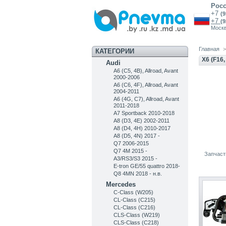
Рос
+7
(
+7
(
Моск
Главная
>
КАТЕГОРИИ
X6 (F16,
Audi
A6 (C5, 4B), Allroad, Avant
2000-2006
A6 (C6, 4F), Allroad, Avant
2004-2011
A6 (4G, C7), Allroad, Avant
2011-2018
A7 Sportback 2010-2018
A8 (D3, 4E) 2002-2011
A8 (D4, 4H) 2010-2017
A8 (D5, 4N) 2017 -
Q7 2006-2015
Q7 4M 2015 -
Запчаст
A3/RS3/S3 2015 -
E-tron GE/55 quattro 2018-
Q8 4MN 2018 - н.в.
Mercedes
C-Class (W205)
CL-Class (C215)
CL-Class (C216)
CLS-Class (W219)
CLS-Class (C218)