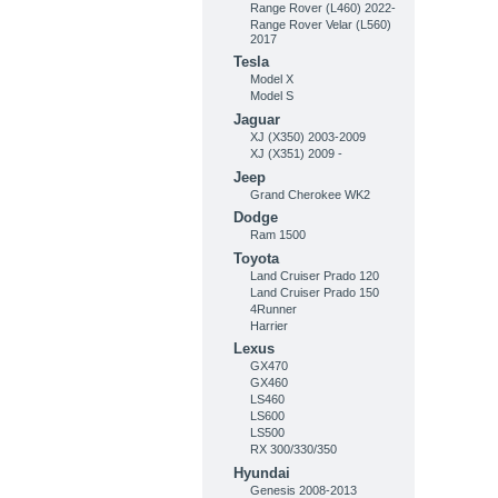
Range Rover (L460) 2022-
Range Rover Velar (L560)
2017
Tesla
Model X
Model S
Jaguar
XJ (X350) 2003-2009
XJ (X351) 2009 -
Jeep
Grand Cherokee WK2
Dodge
Ram 1500
Toyota
Land Cruiser Prado 120
Land Cruiser Prado 150
4Runner
Harrier
Lexus
GX470
GX460
LS460
LS600
LS500
RX 300/330/350
Hyundai
Genesis 2008-2013