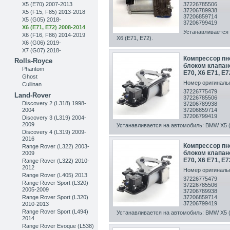
X5 (E70) 2007-2013
37226785506
37206789938
X5 (F15, F85) 2013-2018
37206859714
X5 (G05) 2018-
37206799419
X6 (E71, E72) 2008-2014
Устанавливается 
X6 (F16, F86) 2014-2019
X6 (E71, E72).
X6 (G06) 2019-
X7 (G07) 2018-
Компрессор пн
Rolls-Royce
блоком клапан
Phantom
E70, X6 E71, E7
Ghost
Номер оригинальн
Cullinan
37226775479
Land-Rover
37226785506
Discovery 2 (L318) 1998-
37206789938
2004
37206859714
37206799419
Discovery 3 (L319) 2004-
2009
Устанавливается на автомобиль: BMW X5 (E
Discovery 4 (L319) 2009-
2016
Компрессор пн
Range Rover (L322) 2003-
блоком клапан
2009
E70, X6 E71, E7
Range Rover (L322) 2010-
2012
Номер оригинальн
Range Rover (L405) 2013
37226775479
Range Rover Sport (L320)
37226785506
2005-2009
37206789938
Range Rover Sport (L320)
37206859714
37206799419
2010-2013
Range Rover Sport (L494)
Устанавливается на автомобиль: BMW X5 (E
2014
Range Rover Evoque (L538)