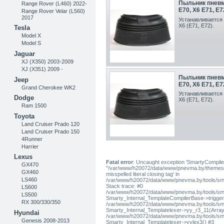
Пыльник пневм
Range Rover (L460) 2022-
E70, X6 E71, E7
Range Rover Velar (L560)
2017
Устанавливается 
X6 (E71, E72).
Tesla
Model X
Model S
Jaguar
XJ (X350) 2003-2009
XJ (X351) 2009 -
Пыльник пневм
Jeep
E70, X6 E71, E7
Grand Cherokee WK2
Устанавливается 
Dodge
X6 (E71, E72).
Ram 1500
Toyota
Land Cruiser Prado 120
Land Cruiser Prado 150
4Runner
Harrier
Lexus
Fatal error
: Uncaught exception 'SmartyCompiler
GX470
"/var/www/h20072/data/www/pnevma.by/themes/pres
GX460
misspelled literal closing tag' in
LS460
/var/www/h20072/data/www/pnevma.by/tools/sma
Stack trace: #0
LS600
/var/www/h20072/data/www/pnevma.by/tools/smar
LS500
Smarty_Internal_TemplateCompilerBase->trigger_t
RX 300/330/350
/var/www/h20072/data/www/pnevma.by/tools/smar
Smarty_Internal_Templatelexer->yy_r3_11(Array
Hyundai
/var/www/h20072/data/www/pnevma.by/tools/smar
Genesis 2008-2013
Smarty_Internal_Templatelexer->yylex3() #3