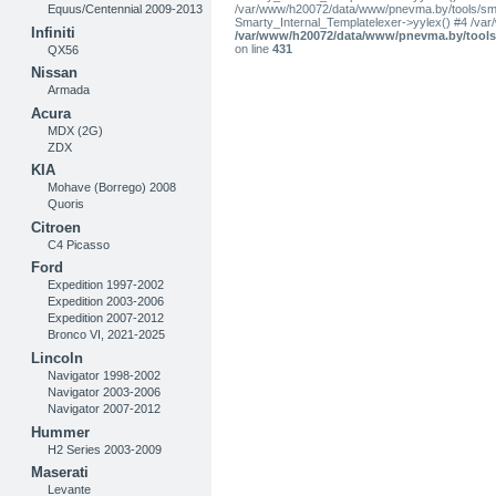
Equus/Centennial 2009-2013
/var/www/h20072/data/www/pnevma.by/tools/smar
Smarty_Internal_Templatelexer->yylex() #4 /va
Infiniti
/var/www/h20072/data/www/pnevma.by/tools/
on line
431
QX56
Nissan
Armada
Acura
MDX (2G)
ZDX
KIA
Mohave (Borrego) 2008
Quoris
Citroen
C4 Picasso
Ford
Expedition 1997-2002
Expedition 2003-2006
Expedition 2007-2012
Bronco VI, 2021-2025
Lincoln
Navigator 1998-2002
Navigator 2003-2006
Navigator 2007-2012
Hummer
H2 Series 2003-2009
Maserati
Levante