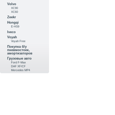
Volvo
XC90
XC60
Zeekr
Hongqi
E-HS9
Iveco
Voyah
Voyah Free
Покупка б/у
пневмостоек,
амортизаторов
Грузовые авто
Ford F-Max
DAF XF/CF
Mercedes MP4