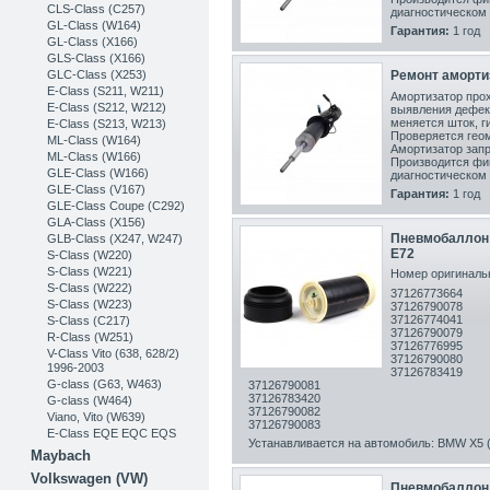
CLS-Class (C257)
диагностическом 
GL-Class (W164)
Гарантия:
1 год
GL-Class (X166)
GLS-Class (X166)
GLC-Class (X253)
Ремонт аморти
Е-Class (S211, W211)
Амортизатор прох
E-Class (S212, W212)
выявления дефек
меняется шток, г
E-Class (S213, W213)
Проверяется геом
ML-Class (W164)
Амортизатор запр
ML-Class (W166)
Производится фи
GLE-Class (W166)
диагностическом 
GLE-Class (V167)
Гарантия:
1 год
GLE-Class Coupe (C292)
GLA-Class (X156)
Пневмобаллон 
GLB-Class (X247, W247)
E72
S-Class (W220)
S-Class (W221)
Номер оригинальн
S-Class (W222)
37126773664
S-Class (W223)
37126790078
37126774041
S-Class (C217)
37126790079
R-Class (W251)
37126776995
V-Class Vito (638, 628/2)
37126790080
1996-2003
37126783419
G-class (G63, W463)
37126790081
37126783420
G-class (W464)
37126790082
Viano, Vito (W639)
37126790083
E-Class EQE EQC EQS
Устанавливается на автомобиль: BMW X5 (E
Maybach
Volkswagen (VW)
Пневмобаллон 