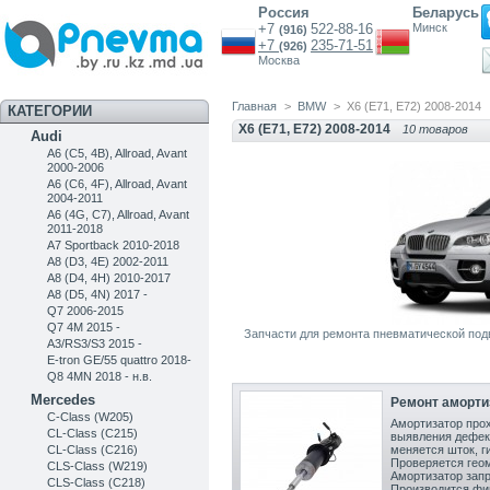
Россия
Беларусь
+7
522-88-16
Минск
(916)
+7
235-71-51
(926)
Москва
Главная
>
BMW
>
X6 (E71, E72) 2008-2014
КАТЕГОРИИ
X6 (E71, E72) 2008-2014
10 товаров
Audi
A6 (C5, 4B), Allroad, Avant
2000-2006
A6 (C6, 4F), Allroad, Avant
2004-2011
A6 (4G, C7), Allroad, Avant
2011-2018
A7 Sportback 2010-2018
A8 (D3, 4E) 2002-2011
A8 (D4, 4H) 2010-2017
A8 (D5, 4N) 2017 -
Q7 2006-2015
Q7 4M 2015 -
Запчасти для ремонта пневматической под
A3/RS3/S3 2015 -
E-tron GE/55 quattro 2018-
Q8 4MN 2018 - н.в.
Mercedes
Ремонт аморти
C-Class (W205)
Амортизатор прох
CL-Class (C215)
выявления дефек
CL-Class (C216)
меняется шток, г
Проверяется геом
CLS-Class (W219)
Амортизатор запр
CLS-Class (C218)
Производится фи