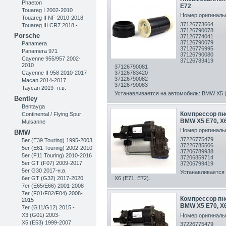
Phaeton
E72
Touareg I 2002-2010
Номер оригинальн
Touareg II NF 2010-2018
37126773664
Touareg III CR7 2018 -
37126790078
Porsche
37126774041
37126790079
Panamera
37126776995
Panamera 971
37126790080
Cayenne 955/957 2002-
37126783419
2010
37126790081
37126783420
Cayenne II 958 2010-2017
37126790082
Macan 2014-2017
37126790083
Taycan 2019- н.в.
Устанавливается на автомобиль: BMW X5 (E
Bentley
Bentayga
Компрессор пн
Continental / Flying Spur
BMW X5 E70, X6
Mulsanne
Номер оригинальн
BMW
37226775479
5er (E39 Touring) 1995-2003
37226785506
5er (E61 Touring) 2002-2010
37206789938
5er (F11 Touring) 2010-2016
37206859714
5er GT (F07) 2009-2017
37206799419
5er G30 2017-н.в.
Устанавливается 
6er GT (G32) 2017-2020
X6 (E71, E72).
7er (E65/E66) 2001-2008
7er (F01/F02/F04) 2008-
Компрессор пн
2015
BMW X5 E70, X6
7er (G11/G12) 2015 -
X3 (G01) 2003-
Номер оригинальн
X5 (E53) 1999-2007
37226775479