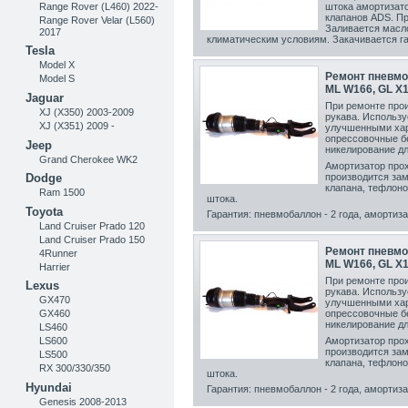
Range Rover (L460) 2022-
штока амортизато
клапанов ADS. Пр
Range Rover Velar (L560)
Заливается масл
2017
климатическим условиям. Закачивается га
Tesla
Model X
Ремонт пневмо
Model S
ML W166, GL X
Jaguar
При ремонте прои
XJ (X350) 2003-2009
рукава. Использу
XJ (X351) 2009 -
улучшенными хара
опрессовочные б
Jeep
никелирование дл
Grand Cherokee WK2
Амортизатор прох
производится зам
Dodge
клапана, тефлон
Ram 1500
штока.
Toyota
Гарантия:
пневмобаллон - 2 года, амортизат
Land Cruiser Prado 120
Land Cruiser Prado 150
Ремонт пневмо
4Runner
ML W166, GL X
Harrier
При ремонте прои
Lexus
рукава. Использу
GX470
улучшенными хара
GX460
опрессовочные б
никелирование дл
LS460
Амортизатор прох
LS600
производится зам
LS500
клапана, тефлон
RX 300/330/350
штока.
Hyundai
Гарантия:
пневмобаллон - 2 года, амортизат
Genesis 2008-2013