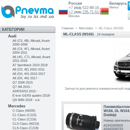
Россия
Беларусь
+7
522-88-16
Минск
(916)
+7
235-71-51
(926)
Москва
Главная
>
Mercedes
>
ML-Class (W166)
КАТЕГОРИИ
ML-CLASS (W166)
14 товаров
Audi
A6 (C5, 4B), Allroad, Avant
2000-2006
A6 (C6, 4F), Allroad, Avant
2004-2011
A6 (4G, C7), Allroad, Avant
2011-2018
A7 Sportback 2010-2018
A8 (D3, 4E) 2002-2011
A8 (D4, 4H) 2010-2017
A8 (D5, 4N) 2017 -
Q7 2006-2015
Q7 4M 2015 -
Запчасти для ремонта пневматической под
A3/RS3/S3 2015 -
E-tron GE/55 quattro 2018-
Q8 4MN 2018 - н.в.
Mercedes
Пневмобаллон 
C-Class (W205)
W166, GL W164
Dunlop)
CL-Class (C215)
CL-Class (C216)
Номер оригинальн
CLS-Class (W219)
A1643200925
CLS-Class (C218)
A1643200725