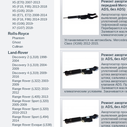
Ремонт аморти
X5 (E70) 2007-2013
передней Merce
X5 (F15, F85) 2013-2018
ADS, без ADS)
X5 (G05) 2018-
Амортизатор прох
X6 (E71, E72) 2008-2014
выявления дефек
X6 (F16, F86) 2014-2019
уплотнений сепар
X6 (G06) 2019-
тефлоновой напр
X7 (G07) 2018-
Перебираются кл
Заливается масл
Rolls-Royce
климатическим ус
Phantom
Устанавливается на автомобиль: Mercedes
Ghost
Class (X166) 2012-2015
.
Cullinan
Land-Rover
Ремонт аморти
Discovery 2 (L318) 1998-
(с ADS, без AD
2004
Амортизатор прох
Discovery 3 (L319) 2004-
выявления дефек
2009
уплотнений сепар
Discovery 4 (L319) 2009-
штока амортизат
2016
штока; сальника 
Range Rover (L322) 2003-
штока амортизато
2009
клапанов ADS. Пр
Заливается масл
Range Rover (L322) 2010-
климатическим условиям. Закачивается га
2012
Range Rover (L405) 2013
Range Rover Sport (L320)
Ремонт аморти
2005-2009
(с ADS, без AD
Range Rover Sport (L320)
Амортизатор прох
2010-2013
выявления дефек
Range Rover Sport (L494)
уплотнений сепар
2014
штока амортизат
Range Rover Evoque (L538)
штока; сальника 