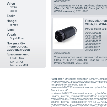
A1663200325
Volvo
Устанавливается на автомобиль: Mercedes 
XC90
Class (X166) 2012-2015, ML-Class (W164) 
XC60
(W166 w/Airmatic) 2011-2015.
Zeekr
Hongqi
Пневмобаллон 
W166, GL W164,
E-HS9
Номер оригинальн
Iveco
A1643200925
Voyah
A1643200725
Voyah Free
A1643201025
A1643200225
Покупка б/у
A1643200625
пневмостоек,
A1643200825
амортизаторов
A1643200425
A1663200325
Грузовые авто
Устанавливается на автомобиль: Mercedes 
Ford F-Max
Class (X166) 2012-2015, ML-Class (W164) 
DAF XF/CF
(W166 w/Airmatic) 2011-2015.
Mercedes MP4
Fatal error
: Uncaught exception 'SmartyCompiler
"/var/www/h20072/data/www/pnevma.by/themes/pres
misspelled literal closing tag' in
/var/www/h20072/data/www/pnevma.by/tools/sma
Stack trace: #0
/var/www/h20072/data/www/pnevma.by/tools/smar
Smarty_Internal_TemplateCompilerBase->trigger_t
/var/www/h20072/data/www/pnevma.by/tools/smar
Smarty_Internal_Templatelexer->yy_r3_11(Array
/var/www/h20072/data/www/pnevma.by/tools/smar