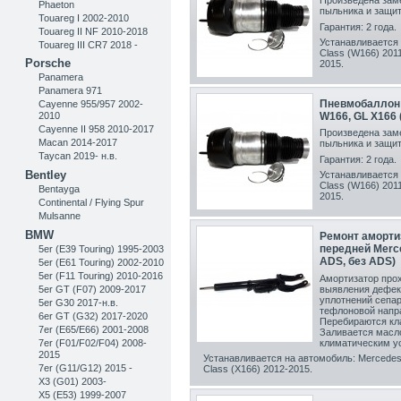
Произведена заме
Phaeton
пыльника и защит
Touareg I 2002-2010
Гарантия: 2 года.
Touareg II NF 2010-2018
Устанавливается 
Touareg III CR7 2018 -
Class (W166) 2011
Porsche
2015.
Panamera
Panamera 971
Пневмобаллон 
Cayenne 955/957 2002-
W166, GL X166
2010
Cayenne II 958 2010-2017
Произведена заме
Macan 2014-2017
пыльника и защит
Taycan 2019- н.в.
Гарантия: 2 года.
Bentley
Устанавливается 
Class (W166) 2011
Bentayga
2015.
Continental / Flying Spur
Mulsanne
BMW
Ремонт аморти
передней Merce
5er (E39 Touring) 1995-2003
ADS, без ADS)
5er (E61 Touring) 2002-2010
5er (F11 Touring) 2010-2016
Амортизатор прох
5er GT (F07) 2009-2017
выявления дефек
уплотнений сепар
5er G30 2017-н.в.
тефлоновой напр
6er GT (G32) 2017-2020
Перебираются кл
7er (E65/E66) 2001-2008
Заливается масл
7er (F01/F02/F04) 2008-
климатическим ус
2015
Устанавливается на автомобиль: Mercedes
7er (G11/G12) 2015 -
Class (X166) 2012-2015
.
X3 (G01) 2003-
X5 (E53) 1999-2007