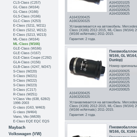
CLS-Class (C257)
A1643201025
A1643200225
GL-Class (W164)
A1643200625
GL-Class (X166)
A1643200825
GLS-Class (X166)
A1643200425
GLC-Class (X253)
A1663200325
Е-Class (S211, W211)
Устанавливается на автомобиль: Mercede
E-Class (S212, W212)
Class (X166) 2012-2015, ML-Class (W164)
2
(W166 w/Airmatic) 2011-2015.
E-Class (S213, W213)
Гарантия: 2 года.
ML-Class (W164)
ML-Class (W166)
GLE-Class (W166)
Пневмобаллон 
GLE-Class (V167)
W166, GL W164
GLE-Class Coupe (C292)
Dunlop)
GLA-Class (X156)
Номер оригинальн
GLB-Class (X247, W247)
A1643200925
S-Class (W220)
A1643200725
S-Class (W221)
A1643201025
S-Class (W222)
A1643200225
S-Class (W223)
A1643200625
A1643200825
S-Class (C217)
A1643200425
R-Class (W251)
A1663200325
V-Class Vito (638, 628/2)
Устанавливается на автомобиль: Mercede
1996-2003
Class (X166) 2012-2015, ML-Class (W164)
2
G-class (G63, W463)
(W166 w/Airmatic) 2011-2015.
G-class (W464)
Гарантия: 2 года.
Viano, Vito (W639)
E-Class EQE EQC EQS
Пневмобаллон 
Maybach
W166, GL X166
Volkswagen (VW)