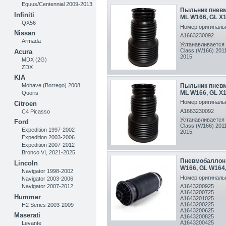
Equus/Centennial 2009-2013
Пыльник пневм
Infiniti
ML W166, GL X
QX56
Номер оригинальн
Nissan
A1663230092
Armada
Устанавливается 
Class (W166) 2011
Acura
2015 .
MDX (2G)
ZDX
KIA
Пыльник пневм
Mohave (Borrego) 2008
ML W166, GL X
Quoris
Номер оригинальн
Citroen
A1663230092
C4 Picasso
Устанавливается 
Ford
Class (W166) 2011
Expedition 1997-2002
2015 .
Expedition 2003-2006
Expedition 2007-2012
Bronco VI, 2021-2025
Пневмобаллон 
Lincoln
W166, GL W164,
Navigator 1998-2002
Номер оригинальн
Navigator 2003-2006
Navigator 2007-2012
A1643200925
A1643200725
Hummer
A1643201025
A1643200225
H2 Series 2003-2009
A1643200625
Maserati
A1643200825
A1643200425
Levante