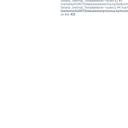
Smarty_Internal_Templatelexer->yylex3() #3
/var/www/h20072/data/www/pnevma.by/tools/smar
Smarty_Internal_Templatelexer->yylex() #4 /va
/var/www/h20072/data/www/pnevma.by/tools/
on line
431