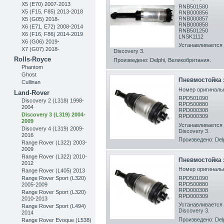
X5 (E70) 2007-2013
RNB501580
X5 (F15, F85) 2013-2018
RNB000856
RNB000857
X5 (G05) 2018-
RNB000858
X6 (E71, E72) 2008-2014
RNB501250
X6 (F16, F86) 2014-2019
LNSK1112
X6 (G06) 2019-
Устанавливается 
X7 (G07) 2018-
Discovery 3 .
Rolls-Royce
Произведено: Delphi, Великобритания .
Phantom
Ghost
Пневмостойка з
Cullinan
Номер оригинальн
Land-Rover
RPD501090
Discovery 2 (L318) 1998-
RPD500880
2004
RPD000308
Discovery 3 (L319) 2004-
RPD000309
2009
Устанавливается 
Discovery 4 (L319) 2009-
Discovery 3 .
2016
Произведено: Delp
Range Rover (L322) 2003-
2009
Range Rover (L322) 2010-
Пневмостойка з
2012
Номер оригинальн
Range Rover (L405) 2013
Range Rover Sport (L320)
RPD501090
RPD500880
2005-2009
RPD000308
Range Rover Sport (L320)
RPD000309
2010-2013
Устанавливается 
Range Rover Sport (L494)
Discovery 3 .
2014
Произведено: Delp
Range Rover Evoque (L538)