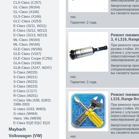
никелирование дл
CLS-Class (C257)
Амортизатор прох
GL-Class (W164)
специализирован
GL-Class (X166)
вы сможете выпо
GLS-Class (X166)
нас.
GLC-Class (X253)
Гарантия: 2 года.
Е-Class (S211, W211)
E-Class (S212, W212)
Ремонт пневмо
E-Class (S213, W213)
3, 4 L319, Rang
ML-Class (W164)
ML-Class (W166)
При ремонте прои
рукава стойки. И
GLE-Class (W166)
резина с улучшен
GLE-Class (V167)
опрессовочные б
GLE-Class Coupe (C292)
никелирование дл
GLA-Class (X156)
Амортизатор прох
GLB-Class (X247, W247)
специализирован
S-Class (W220)
вы сможете выпо
нас.
S-Class (W221)
S-Class (W222)
Гарантия: 2 года.
S-Class (W223)
S-Class (C217)
Ремонт пневмос
R-Class (W251)
L319, Range Ro
V-Class Vito (638, 628/2)
1996-2003
При ремонте прои
рукава стойки. И
G-class (G63, W463)
резина с улучшен
G-class (W464)
опрессовочные б
Viano, Vito (W639)
никелирование дл
E-Class EQE EQC EQS
Амортизатор прох
специализирован
Maybach
вы сможете выпо
Volkswagen (VW)
нас.