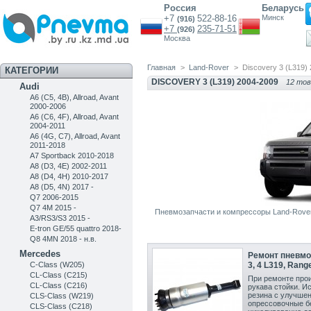
Россия
Беларусь
+7
522-88-16
Минск
(916)
+7
235-71-51
(926)
Москва
Главная
>
Land-Rover
>
Discovery 3 (L319)
КАТЕГОРИИ
DISCOVERY 3 (L319) 2004-2009
12 тов
Audi
A6 (C5, 4B), Allroad, Avant
2000-2006
A6 (C6, 4F), Allroad, Avant
2004-2011
A6 (4G, C7), Allroad, Avant
2011-2018
A7 Sportback 2010-2018
A8 (D3, 4E) 2002-2011
A8 (D4, 4H) 2010-2017
A8 (D5, 4N) 2017 -
Q7 2006-2015
Q7 4M 2015 -
Пневмозапчасти и компрессоры Land-Rover 
A3/RS3/S3 2015 -
E-tron GE/55 quattro 2018-
Q8 4MN 2018 - н.в.
Mercedes
Ремонт пневмо
C-Class (W205)
3, 4 L319, Rang
CL-Class (C215)
При ремонте прои
CL-Class (C216)
рукава стойки. И
резина с улучшен
CLS-Class (W219)
опрессовочные б
CLS-Class (C218)