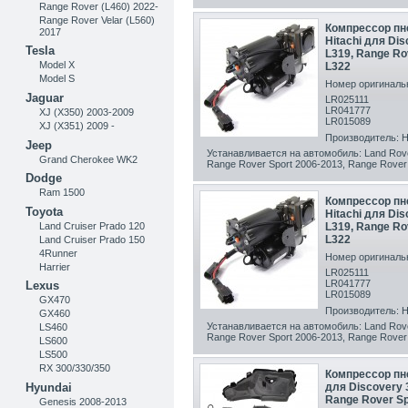
Range Rover (L460) 2022-
Range Rover Velar (L560)
Компрессор пн
2017
Hitachi для Dis
Tesla
L319, Range Ro
Model X
L322
Model S
Номер оригинальн
Jaguar
LR025111
LR041777
XJ (X350) 2003-2009
LR015089
XJ (X351) 2009 -
Производитель: Hi
Jeep
Устанавливается на автомобиль: Land Rove
Grand Cherokee WK2
Range Rover Sport 2006-2013, Range Rover 
Dodge
Ram 1500
Компрессор пн
Toyota
Hitachi для Dis
Land Cruiser Prado 120
L319, Range Ro
L322
Land Cruiser Prado 150
4Runner
Номер оригинальн
Harrier
LR025111
LR041777
Lexus
LR015089
GX470
Производитель: Hi
GX460
Устанавливается на автомобиль: Land Rove
LS460
Range Rover Sport 2006-2013, Range Rover 
LS600
LS500
RX 300/330/350
Компрессор пн
для Discovery 3
Hyundai
Range Rover Sp
Genesis 2008-2013