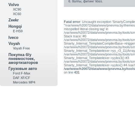
6. болты, фитинг Voss.
Volvo
XC90
XC60
Zeekr
Fatal error
: Uncaught exception 'SmartyCompiler
"/var/www/h20072/data/www/pnevma.by/themes/pres
Hongqi
misspelled literal closing tag' in
E-HS9
/var/www/h20072/data/www/pnevma.by/tools/sma
Stack trace: #0
Iveco
/var/www/h20072/data/www/pnevma.by/tools/smar
Voyah
Smarty_Internal_TemplateCompilerBase->trigger_t
/var/www/h20072/data/www/pnevma.by/tools/smar
Voyah Free
Smarty_Internal_Templatelexer->yy_r3_11(Array
/var/www/h20072/data/www/pnevma.by/tools/smar
Покупка б/у
Smarty_Internal_Templatelexer->yylex3() #3
пневмостоек,
/var/www/h20072/data/www/pnevma.by/tools/smar
амортизаторов
Smarty_Internal_Templatelexer->yylex() #4 /va
Грузовые авто
/var/www/h20072/data/www/pnevma.by/tools/
on line
431
Ford F-Max
DAF XF/CF
Mercedes MP4