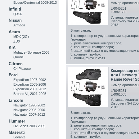
Equus/Centennial 2009-2013
Номер оригинальн
LR045251
Infiniti
LR061663
QX56
Устанавливается 
Nissan
Discovery 3/4 200
2013.
Armada
В комплекте:
Acura
1. компрессор (с улучшенными характерис
MDX (2G)
Германия;
ZDX
2. реле включения компрессора;
3. кронштейн компрессора;
KIA
4. защитный кожух с шумоизоляционным 
Mohave (Borrego) 2008
5. комплект трубок;
Quoris
6. болты, фитинг Voss.
Citroen
C4 Picasso
Компрессор пн
Ford
для Discovery 3
Range Rover Sp
Expedition 1997-2002
Expedition 2003-2006
Номер оригинальн
Expedition 2007-2012
LR045251
Bronco VI, 2021-2025
LR061663
Устанавливается 
Lincoln
Discovery 3/4 200
Navigator 1998-2002
2013.
Navigator 2003-2006
В комплекте:
Navigator 2007-2012
1. компрессор (с улучшенными характерис
Hummer
Германия;
2. реле включения компрессора;
H2 Series 2003-2009
3. кронштейн компрессора;
Maserati
4. защитный кожух с шумоизоляционным 
5. комплект трубок;
Levante