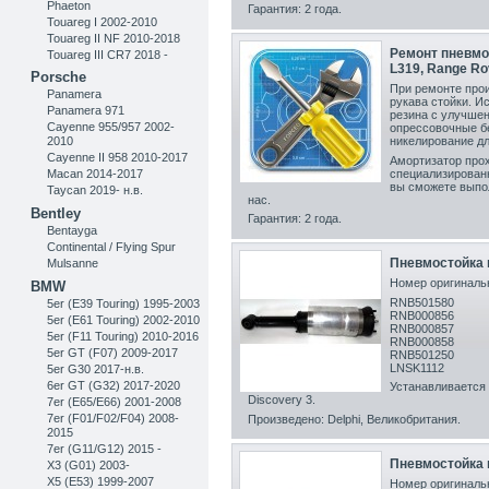
Phaeton
Гарантия: 2 года.
Touareg I 2002-2010
Touareg II NF 2010-2018
Ремонт пневмос
Touareg III CR7 2018 -
L319, Range Ro
Porsche
При ремонте прои
Panamera
рукава стойки. И
Panamera 971
резина с улучшен
Cayenne 955/957 2002-
опрессовочные б
никелирование дл
2010
Cayenne II 958 2010-2017
Амортизатор прох
специализирован
Macan 2014-2017
вы сможете выпо
Taycan 2019- н.в.
нас.
Bentley
Гарантия: 2 года.
Bentayga
Continental / Flying Spur
Пневмостойка 
Mulsanne
Номер оригинальн
BMW
RNB501580
5er (E39 Touring) 1995-2003
RNB000856
5er (E61 Touring) 2002-2010
RNB000857
5er (F11 Touring) 2010-2016
RNB000858
5er GT (F07) 2009-2017
RNB501250
LNSK1112
5er G30 2017-н.в.
6er GT (G32) 2017-2020
Устанавливается 
Discovery 3 .
7er (E65/E66) 2001-2008
7er (F01/F02/F04) 2008-
Произведено: Delphi, Великобритания .
2015
7er (G11/G12) 2015 -
Пневмостойка 
X3 (G01) 2003-
X5 (E53) 1999-2007
Номер оригинальн