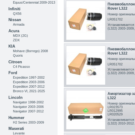
Equus/Centennial 2009-2013
Пневмобаллон 
Rover L322
Infiniti
QX56
Номер оригинальн
Nissan
LR051702
Armada
Устанавливается 
(L322) 2003-2009,
Acura
MDX (2G)
ZDX
KIA
Пневмобаллон 
Mohave (Borrego) 2008
Rover L322
Quoris
Номер оригинальн
Citroen
LR051702
C4 Picasso
Устанавливается 
Ford
(L322) 2003-2009,
Expedition 1997-2002
Expedition 2003-2006
Expedition 2007-2012
Bronco VI, 2021-2025
Амортизатор з
Lincoln
L322
Navigator 1998-2002
Номер оригинальн
Navigator 2003-2006
LR023573
LR012995
Navigator 2007-2012
LR020529
Hummer
Устанавливается 
H2 Series 2003-2009
(L322) 2010-2012 .
Maserati
Levante