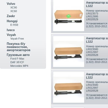
Амортизатор з
Volvo
L322
XC90
Номер оригинальн
XC60
LR023573
Zeekr
LR012995
LR020529
Hongqi
Устанавливается 
E-HS9
(L322) 2010-2012 .
Iveco
Voyah
Амортизатор з
Voyah Free
L322
Покупка б/у
Номер оригинальн
пневмостоек,
LR023580
амортизаторов
LR012997
Грузовые авто
LR020528
Ford F-Max
Устанавливается 
(L322) 2010-2012 .
DAF XF/CF
Mercedes MP4
Амортизатор з
L322
Номер оригинальн
LR023580
LR012997
LR020528
Устанавливается 
(L322) 2010-2012 .