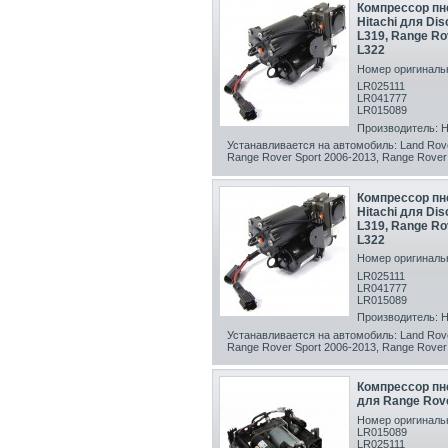
Компрессор пн
Hitachi для Dis
L319, Range Ro
L322
Номер оригинальн
LR025111
LR041777
LR015089
Производитель: Hi
Устанавливается на автомобиль: Land Rove
Range Rover Sport 2006-2013, Range Rover 
Компрессор пн
Hitachi для Dis
L319, Range Ro
L322
Номер оригинальн
LR025111
LR041777
LR015089
Производитель: Hi
Устанавливается на автомобиль: Land Rove
Range Rover Sport 2006-2013, Range Rover 
Компрессор пн
для Range Rov
Номер оригинальн
LR015089
LR025111