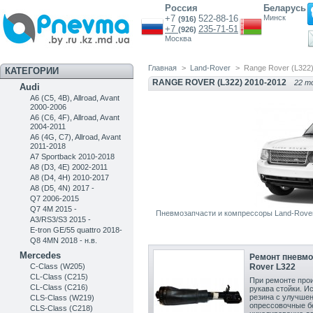
Россия
Беларусь
+7
522-88-16
Минск
(916)
+7
235-71-51
(926)
Москва
Главная
>
Land-Rover
>
Range Rover (L322
КАТЕГОРИИ
RANGE ROVER (L322) 2010-2012
22 т
Audi
A6 (C5, 4B), Allroad, Avant
2000-2006
A6 (C6, 4F), Allroad, Avant
2004-2011
A6 (4G, C7), Allroad, Avant
2011-2018
A7 Sportback 2010-2018
A8 (D3, 4E) 2002-2011
A8 (D4, 4H) 2010-2017
A8 (D5, 4N) 2017 -
Q7 2006-2015
Q7 4M 2015 -
Пневмозапчасти и компрессоры Land-Rover
A3/RS3/S3 2015 -
E-tron GE/55 quattro 2018-
Q8 4MN 2018 - н.в.
Mercedes
Ремонт пневмо
C-Class (W205)
Rover L322
CL-Class (C215)
При ремонте прои
CL-Class (C216)
рукава стойки. И
резина с улучшен
CLS-Class (W219)
опрессовочные б
CLS-Class (C218)