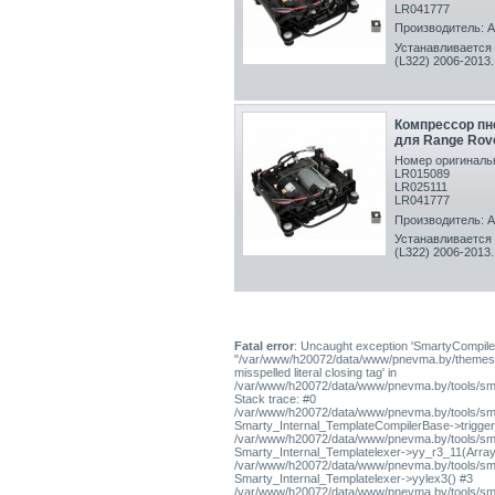
LR041777
Производитель: 
Устанавливается 
(L322) 2006-2013 .
Компрессор пн
для Range Rov
Номер оригинальн
LR015089
LR025111
LR041777
Производитель: 
Устанавливается 
(L322) 2006-2013 .
Fatal error
: Uncaught exception 'SmartyCompiler
"/var/www/h20072/data/www/pnevma.by/themes/pres
misspelled literal closing tag' in
/var/www/h20072/data/www/pnevma.by/tools/sma
Stack trace: #0
/var/www/h20072/data/www/pnevma.by/tools/smar
Smarty_Internal_TemplateCompilerBase->trigger_t
/var/www/h20072/data/www/pnevma.by/tools/smar
Smarty_Internal_Templatelexer->yy_r3_11(Array
/var/www/h20072/data/www/pnevma.by/tools/smar
Smarty_Internal_Templatelexer->yylex3() #3
/var/www/h20072/data/www/pnevma.by/tools/smar