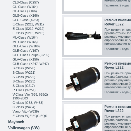
никелирование дл
CLS-Class (C257)
Гарантия: 2 года.
GL-Class (W164)
GL-Class (X166)
GLS-Class (X166)
GLC-Class (X253)
Ремонт пневмо
Rover L322
Е-Class (S211, W211)
E-Class (S212, W212)
При ремонте прои
E-Class (S213, W213)
рукава стойки. И
резина с улучшен
ML-Class (W164)
опрессовочные б
ML-Class (W166)
никелирование дл
GLE-Class (W166)
Гарантия: 2 года.
GLE-Class (V167)
GLE-Class Coupe (C292)
GLA-Class (X156)
Ремонт пневмо
GLB-Class (X247, W247)
Rover L322
S-Class (W220)
S-Class (W221)
При ремонте прои
рукава баллона.
S-Class (W222)
резина с улучшен
S-Class (W223)
опрессовочные б
S-Class (C217)
никелирование дл
R-Class (W251)
Гарантия: 2 года 
V-Class Vito (638, 628/2)
1996-2003
G-class (G63, W463)
Ремонт пневмо
G-class (W464)
Rover L322
Viano, Vito (W639)
E-Class EQE EQC EQS
При ремонте прои
рукава баллона.
Maybach
резина с улучшен
опрессовочные б
Volkswagen (VW)
никелирование дл