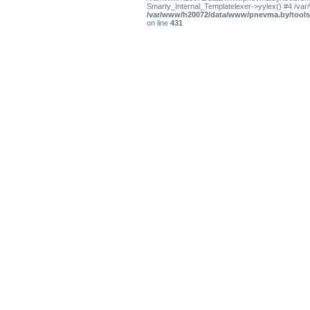
Smarty_Internal_Templatelexer->yylex() #4 /va
/var/www/h20072/data/www/pnevma.by/tools/
on line
431