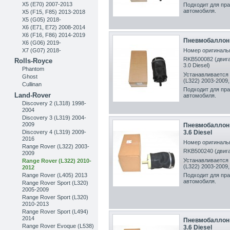
X5 (E70) 2007-2013
Подходит для пра
автомобиля.
X5 (F15, F85) 2013-2018
X5 (G05) 2018-
X6 (E71, E72) 2008-2014
X6 (F16, F86) 2014-2019
Пневмобаллон 
X6 (G06) 2019-
X7 (G07) 2018-
Номер оригинальн
RKB500082 (двигат
Rolls-Royce
3.0 Diesel)
Phantom
Устанавливается 
Ghost
(L322) 2003-2009,
Cullinan
Подходит для пра
Land-Rover
автомобиля.
Discovery 2 (L318) 1998-
2004
Discovery 3 (L319) 2004-
2009
Пневмобаллон 
Discovery 4 (L319) 2009-
3.6 Diesel
2016
Номер оригинальн
Range Rover (L322) 2003-
RKB500240 (двигат
2009
Устанавливается 
Range Rover (L322) 2010-
(L322) 2003-2009,
2012
Range Rover (L405) 2013
Подходит для пра
автомобиля.
Range Rover Sport (L320)
2005-2009
Range Rover Sport (L320)
2010-2013
Range Rover Sport (L494)
2014
Пневмобаллон 
Range Rover Evoque (L538)
3.6 Diesel