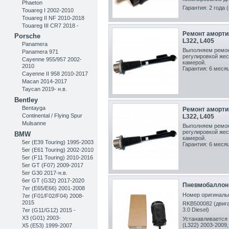
Phaeton
Гарантия: 2 года 
Touareg I 2002-2010
Touareg II NF 2010-2018
Touareg III CR7 2018 -
Ремонт аморти
Porsche
L322, L405
Panamera
Выполняем ремон
Panamera 971
регулировкой жес
Cayenne 955/957 2002-
камерой.
2010
Гарантия: 6 меся
Cayenne II 958 2010-2017
Macan 2014-2017
Taycan 2019- н.в.
Bentley
Bentayga
Ремонт аморти
Continental / Flying Spur
L322, L405
Mulsanne
Выполняем ремон
регулировкой жес
BMW
камерой.
5er (E39 Touring) 1995-2003
Гарантия: 6 меся
5er (E61 Touring) 2002-2010
5er (F11 Touring) 2010-2016
5er GT (F07) 2009-2017
5er G30 2017-н.в.
6er GT (G32) 2017-2020
Пневмобаллон 
7er (E65/E66) 2001-2008
Номер оригинальн
7er (F01/F02/F04) 2008-
2015
RKB500082 (двигат
3.0 Diesel)
7er (G11/G12) 2015 -
X3 (G01) 2003-
Устанавливается 
(L322) 2003-2009,
X5 (E53) 1999-2007