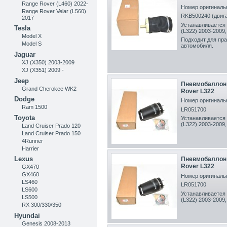
Range Rover (L460) 2022-
Номер оригинальн
Range Rover Velar (L560)
RKB500240 (двигат
2017
Устанавливается 
Tesla
(L322) 2003-2009,
Model X
Подходит для пра
Model S
автомобиля.
Jaguar
XJ (X350) 2003-2009
XJ (X351) 2009 -
Jeep
Пневмобаллон 
Grand Cherokee WK2
Rover L322
Dodge
Номер оригинальн
Ram 1500
LR051700
Toyota
Устанавливается 
(L322) 2003-2009,
Land Cruiser Prado 120
Land Cruiser Prado 150
4Runner
Harrier
Lexus
Пневмобаллон 
Rover L322
GX470
GX460
Номер оригинальн
LS460
LR051700
LS600
Устанавливается 
LS500
(L322) 2003-2009,
RX 300/330/350
Hyundai
Genesis 2008-2013