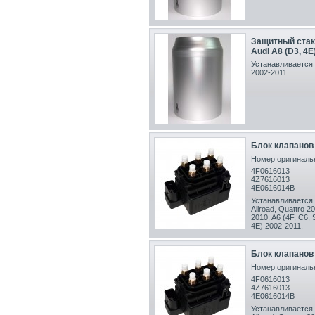
Защитный стак
Audi A8 (D3, 4E
Устанавливается 
2002-2011.
Блок клапанов
Номер оригинальн
4F0616013
4Z7616013
4E0616014B
Устанавливается 
Allroad, Quattro 2
2010,
A6 (4F, C6, 
4E) 2002-2011
.
Блок клапанов
Номер оригинальн
4F0616013
4Z7616013
4E0616014B
Устанавливается 