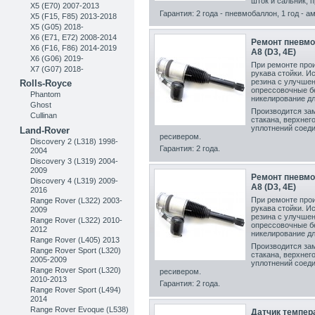
шток и сальник, 
X5 (E70) 2007-2013
Гарантия: 2 года - пневмобаллон, 1 год - а
X5 (F15, F85) 2013-2018
X5 (G05) 2018-
X6 (E71, E72) 2008-2014
Ремонт пневмо
X6 (F16, F86) 2014-2019
A8 (D3, 4E)
X6 (G06) 2019-
При ремонте прои
X7 (G07) 2018-
рукава стойки. И
резина с улучшен
Rolls-Royce
опрессовочные б
Phantom
никелирование дл
Ghost
Производится за
Cullinan
стакана, верхнег
уплотнений соед
Land-Rover
ресивером.
Discovery 2 (L318) 1998-
Гарантия: 2 года.
2004
Discovery 3 (L319) 2004-
2009
Ремонт пневмо
Discovery 4 (L319) 2009-
A8 (D3, 4E)
2016
При ремонте прои
Range Rover (L322) 2003-
рукава стойки. И
2009
резина с улучшен
Range Rover (L322) 2010-
опрессовочные б
2012
никелирование дл
Range Rover (L405) 2013
Производится за
Range Rover Sport (L320)
стакана, верхнег
2005-2009
уплотнений соед
Range Rover Sport (L320)
ресивером.
2010-2013
Гарантия: 2 года.
Range Rover Sport (L494)
2014
Range Rover Evoque (L538)
Датчик темпер