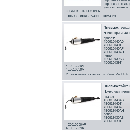
поршневая гильза
поршневое кольц
уплотнительные р
соединительные болты.
Производитель: Wabco, Германия.
Пневмостойка п
Номер оригинальн
правая:
4E0616040AB
4E0616040T
4E0616040AF
4E0616040AH
левая:
4E0616039AB
4E0616039T
4E0616039AF
4E0616039AH
Устанавливается на автомобиль: Audi A8 (D
Пневмостойка п
Номер оригинальн
правая:
4E0616040AB
4E0616040T
4E0616040AF
4E0616040AH
левая:
4E0616039AB
4E0616039T
4E0616039AF
4E0616039AH