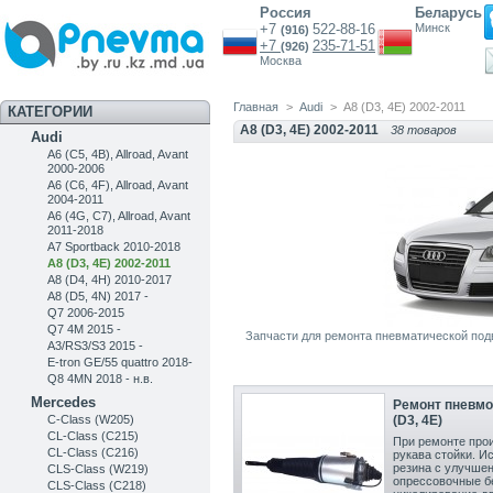
Россия
Беларусь
+7
522-88-16
Минск
(916)
+7
235-71-51
(926)
Москва
Главная
>
Audi
>
A8 (D3, 4E) 2002-2011
КАТЕГОРИИ
A8 (D3, 4E) 2002-2011
38 товаров
Audi
A6 (C5, 4B), Allroad, Avant
2000-2006
A6 (C6, 4F), Allroad, Avant
2004-2011
A6 (4G, C7), Allroad, Avant
2011-2018
A7 Sportback 2010-2018
A8 (D3, 4E) 2002-2011
A8 (D4, 4H) 2010-2017
A8 (D5, 4N) 2017 -
Q7 2006-2015
Q7 4M 2015 -
Запчасти для ремонта пневматической подве
A3/RS3/S3 2015 -
E-tron GE/55 quattro 2018-
Q8 4MN 2018 - н.в.
Mercedes
Ремонт пневмо
C-Class (W205)
(D3, 4E)
CL-Class (C215)
При ремонте прои
CL-Class (C216)
рукава стойки. И
резина с улучшен
CLS-Class (W219)
опрессовочные б
CLS-Class (C218)