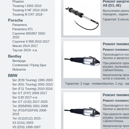
Ремонт аморти
Phaeton
A8 (D3, 4E)
Touareg I 2002-2010
Touareg II NF 2010-2018
Выполняем ремон
передних, задних
Touareg III CR7 2018 -
Гарантия: 6 меся
Porsche
Panamera
Panamera 971
Cayenne 955/957 2002-
2010
Cayenne II 958 2010-2017
Ремонт пневмос
Macan 2014-2017
Ремонт пневмос
Taycan 2019- н.в.
Производится по
Bentley
баллон и амортиз
Bentayga
При ремонте прои
Continental / Flying Spur
рукава,
пыльника,
Mulsanne
сайлентблока.
Амортизатор прох
BMW
шток и сальник, 
5er (E39 Touring) 1995-2003
Гарантия: 2 года - пневмобаллон, 1 год - а
5er (E61 Touring) 2002-2010
5er (F11 Touring) 2010-2016
5er GT (F07) 2009-2017
Ремонт пневмос
5er G30 2017-н.в.
Ремонт пневмос
6er GT (G32) 2017-2020
Производится по
7er (E65/E66) 2001-2008
баллон и амортиз
7er (F01/F02/F04) 2008-
2015
При ремонте прои
рукава,
пыльника,
7er (G11/G12) 2015 -
сайлентблока.
X3 (G01) 2003-
Амортизатор прох
X5 (E53) 1999-2007