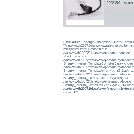
2002-2011, дизель
Fatal error
: Uncaught exception 'SmartyCompiler
"/var/www/h20072/data/www/pnevma.by/themes/pres
misspelled literal closing tag' in
/var/www/h20072/data/www/pnevma.by/tools/sma
Stack trace: #0
/var/www/h20072/data/www/pnevma.by/tools/smar
Smarty_Internal_TemplateCompilerBase->trigger_t
/var/www/h20072/data/www/pnevma.by/tools/smar
Smarty_Internal_Templatelexer->yy_r3_11(Array
/var/www/h20072/data/www/pnevma.by/tools/smar
Smarty_Internal_Templatelexer->yylex3() #3
/var/www/h20072/data/www/pnevma.by/tools/smar
Smarty_Internal_Templatelexer->yylex() #4 /va
/var/www/h20072/data/www/pnevma.by/tools/
on line
431