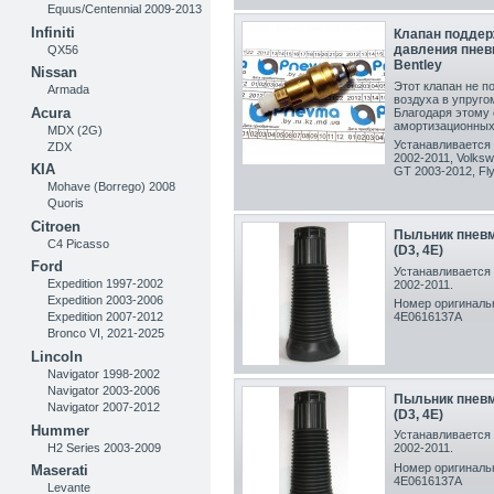
Equus/Centennial 2009-2013
Infiniti
Клапан поддер
давления пневм
QX56
Bentley
Nissan
Этот клапан не п
Armada
воздуха в упруго
Acura
Благодаря этому 
амортизационных 
MDX (2G)
Устанавливается 
ZDX
2002-2011, Volksw
KIA
GT 2003-2012, Fly
Mohave (Borrego) 2008
Quoris
Citroen
Пыльник пневм
C4 Picasso
(D3, 4E)
Ford
Устанавливается 
Expedition 1997-2002
2002-2011.
Expedition 2003-2006
Номер оригинальн
4E0616137A
Expedition 2007-2012
Bronco VI, 2021-2025
Lincoln
Navigator 1998-2002
Navigator 2003-2006
Пыльник пневм
Navigator 2007-2012
(D3, 4E)
Hummer
Устанавливается 
H2 Series 2003-2009
2002-2011.
Номер оригинальн
Maserati
4E0616137A
Levante