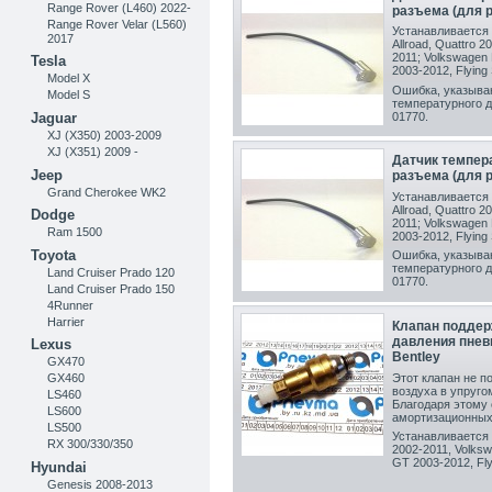
Range Rover (L460) 2022-
разъема (для 
Range Rover Velar (L560)
Устанавливается 
2017
Allroad, Quattro 2
2011 ; Volkswagen 
Tesla
2003-2012, Flying
Model X
Ошибка, указыва
Model S
температурного 
01770.
Jaguar
XJ (X350) 2003-2009
XJ (X351) 2009 -
Датчик темпер
Jeep
разъема (для 
Grand Cherokee WK2
Устанавливается 
Allroad, Quattro 2
Dodge
2011 ; Volkswagen 
Ram 1500
2003-2012, Flying
Toyota
Ошибка, указыва
температурного 
Land Cruiser Prado 120
01770.
Land Cruiser Prado 150
4Runner
Harrier
Клапан поддер
давления пневм
Lexus
Bentley
GX470
Этот клапан не п
GX460
воздуха в упруго
LS460
Благодаря этому 
LS600
амортизационных 
LS500
Устанавливается 
RX 300/330/350
2002-2011, Volksw
GT 2003-2012, Fly
Hyundai
Genesis 2008-2013