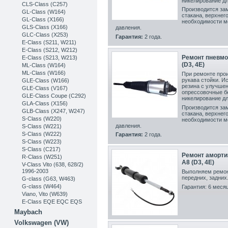
никелирование дл
CLS-Class (C257)
Производится за
GL-Class (W164)
стакана, верхнег
GL-Class (X166)
необходимости ме
GLS-Class (X166)
давления.
GLC-Class (X253)
Гарантия:
2 года.
Е-Class (S211, W211)
E-Class (S212, W212)
Ремонт пневмо
E-Class (S213, W213)
(D3, 4E)
ML-Class (W164)
ML-Class (W166)
При ремонте прои
рукава стойки. И
GLE-Class (W166)
резина с улучшен
GLE-Class (V167)
опрессовочные б
GLE-Class Coupe (C292)
никелирование дл
GLA-Class (X156)
Производится за
GLB-Class (X247, W247)
стакана, верхнег
S-Class (W220)
необходимости ме
давления.
S-Class (W221)
S-Class (W222)
Гарантия:
2 года.
S-Class (W223)
S-Class (C217)
Ремонт аморти
R-Class (W251)
A8 (D3, 4E)
V-Class Vito (638, 628/2)
1996-2003
Выполняем ремон
передних, задних
G-class (G63, W463)
G-class (W464)
Гарантия: 6 меся
Viano, Vito (W639)
E-Class EQE EQC EQS
Maybach
Volkswagen (VW)