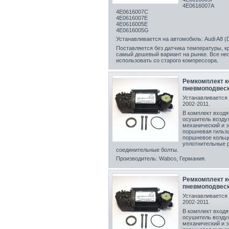
4E0616007A
4E0616007C
4E0616007E
4E0616005E
4E0616005G
Устанавливается на автомобиль: Audi A8 (D
Поставляется без датчика температуры, к
самый дешевый вариант на рынке. Все н
использовать со старого компрессора.
Ремкомплект к
пневмоподвески
Устанавливается 
2002-2011.
В комплект входя
осушитель возду
механический и 
поршневая гильза
поршневое кольц
уплотнительные р
соединительные болты.
Производитель: Wabco, Германия.
Ремкомплект к
пневмоподвески
Устанавливается 
2002-2011.
В комплект входя
осушитель возду
механический и 