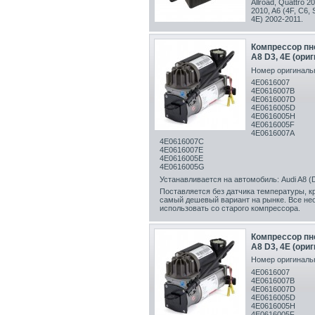
Allroad, Quattro 2
2010,
A6 (4F, C6, 
4E) 2002-2011
.
Компрессор пн
A8 D3, 4E (ори
Номер оригинальн
4E0616007
4E0616007B
4E0616007D
4E0616005D
4E0616005H
4E0616005F
4E0616007A
4E0616007C
4E0616007E
4E0616005E
4E0616005G
Устанавливается на автомобиль: Audi A8 (D
Поставляется без датчика температуры, к
самый дешевый вариант на рынке. Все н
использовать со старого компрессора.
Компрессор пн
A8 D3, 4E (ори
Номер оригинальн
4E0616007
4E0616007B
4E0616007D
4E0616005D
4E0616005H
4E0616005F