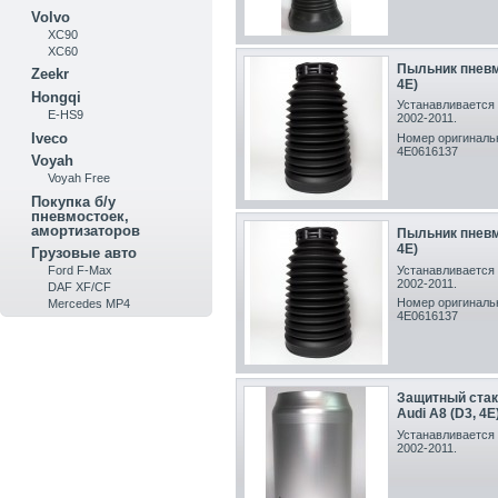
Volvo
XC90
XC60
Пыльник пневмо
Zeekr
4E)
Hongqi
Устанавливается 
E-HS9
2002-2011.
Iveco
Номер оригинальн
4E0616137
Voyah
Voyah Free
Покупка б/у
пневмостоек,
амортизаторов
Пыльник пневмо
4E)
Грузовые авто
Устанавливается 
Ford F-Max
2002-2011.
DAF XF/CF
Номер оригинальн
Mercedes MP4
4E0616137
Защитный стак
Audi A8 (D3, 4E
Устанавливается 
2002-2011.